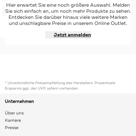
VERSACE
Hier erwartet Sie eine noch größere Auswahl. Melden
-46%*
Umhängetasche schwarz
Sie sich einfach an, um noch mehr Produkte zu sehen.
Sale
Entdecken Sie darüber hinaus viele weitere Marken
und unschlagbare Preise in unserem Online Outlet.
Jetzt shoppen
Jetzt anmelden
* Unverbindliche Preisempfehlung des Herstellers. Prozentuale
Ersparnis ggü. der UVP, sofern vorhanden
Unternehmen
Über uns
Karriere
Presse