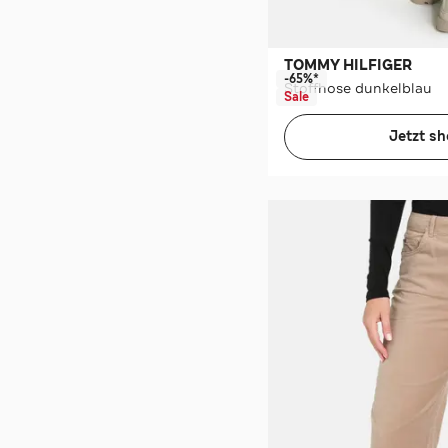
TOMMY HILFIGER
-65%*
Stoffhose dunkelblau
Sale
Jetzt s