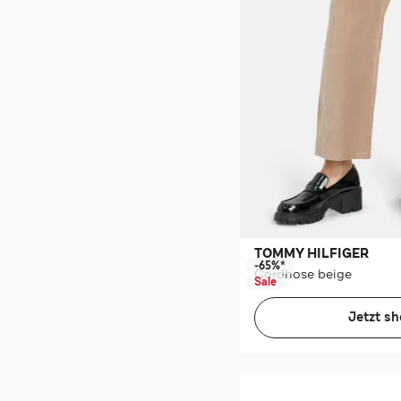
TOMMY HILFIGER
-65%*
Cordhose beige
Sale
Jetzt s