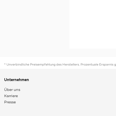
TOMMY HILFIGER
Stoffhose 'Michelle' du
-30%*
Jetzt s
* Unverbindliche Preisempfehlung des Herstellers. Prozentuale Ersparnis 
Unternehmen
Über uns
Karriere
Presse