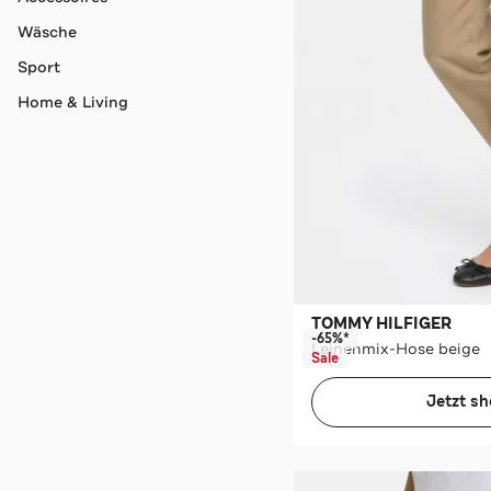
Wäsche
Sport
Home & Living
TOMMY HILFIGER
-65%*
Leinenmix-Hose beige
Sale
Jetzt s