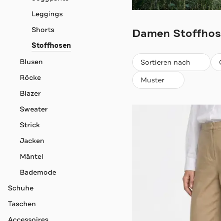
Leggings
TOMMY HILFIG
Shorts
Damen Stoffhos
Stoffhosen
Beliebteste
Blusen
Sortieren nach
Röcke
Muster
Blazer
Sweater
Strick
Jacken
Mäntel
Bademode
Schuhe
Taschen
Accessoires