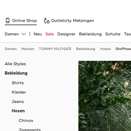
Online Shop
Outletcity Metzingen
Damen
Neu
Sale
Designer
Bekleidung
Schuhe
Ta
Abteilung ändern, ausgewählt:
Damen
Marken
TOMMY HILFIGER
Bekleidung
Hosen
Stoffhos
Navigation überspringen
Alle Styles
Bekleidung
Shirts
Kleider
Jeans
Hosen
Chinos
Joggpants