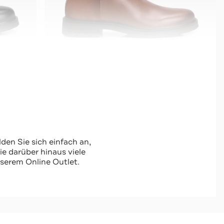
TOMMY HILFIGER
-65%*
Stiefeletten 'Astrid 13c' cognac
den Sie sich einfach an,
Sale
 darüber hinaus viele
serem Online Outlet.
Jetzt shoppen