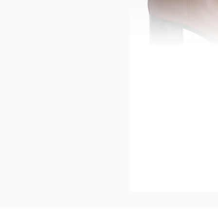
TOMMY HILFIGER
-65%*
Stiefeletten 'Kerstin' d
Sale
Jetzt s