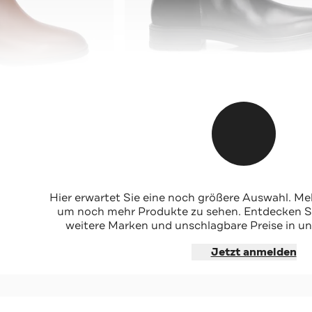
TOMMY HILFIGER
-65%*
unkelbraun
Stiefeletten 'Astrid 13c' schwarz
Hier erwartet Sie eine noch größere Auswahl. Mel
Sale
um noch mehr Produkte zu sehen. Entdecken Sie
weitere Marken und unschlagbare Preise in un
hoppen
Jetzt shoppen
Jetzt anmelden