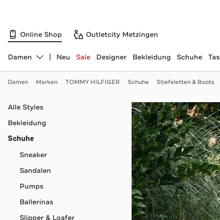
Online Shop
Outletcity Metzingen
Damen
Neu
Sale
Designer
Bekleidung
Schuhe
Ta
Abteilung ändern, ausgewählt:
Damen
Marken
TOMMY HILFIGER
Schuhe
Stiefeletten & Boots
Navigation überspringen
Alle Styles
Bekleidung
Schuhe
Sneaker
Sandalen
Pumps
Ballerinas
Slipper & Loafer