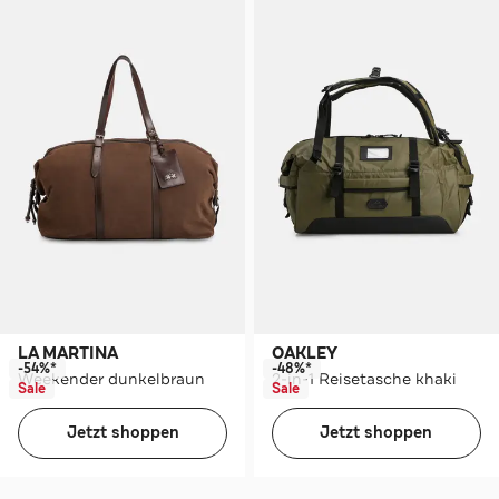
LA MARTINA
OAKLEY
-54%*
-48%*
Weekender dunkelbraun
2-in-1 Reisetasche khaki
Sale
Sale
Jetzt shoppen
Jetzt shoppen