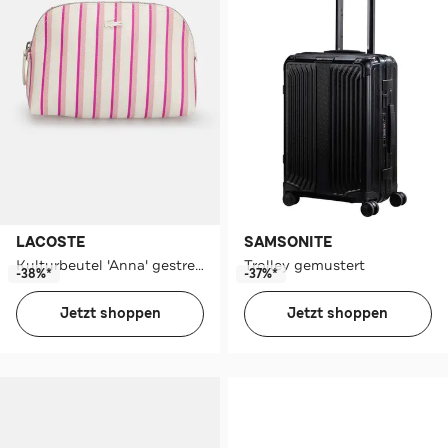
LACOSTE
SAMSONITE
Kulturbeutel 'Anna' gestreift
Trolley gemustert
-38%*
-37%*
Jetzt shoppen
Jetzt shoppen