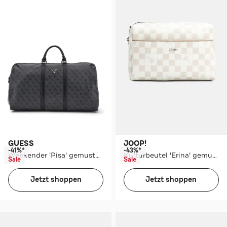
GUESS
JOOP!
-41%*
-43%*
Weekender 'Pisa' gemustert
Kulturbeutel 'Erina' gemustert
Sale
Sale
Jetzt shoppen
Jetzt shoppen