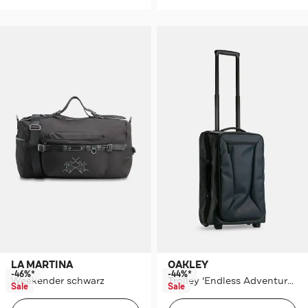
LA MARTINA
OAKLEY
-46%*
-44%*
Weekender schwarz
Trolley 'Endless Adventure' dunkelblau
Sale
Sale