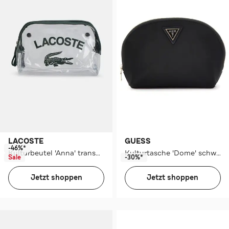
LACOSTE
GUESS
-46%*
Kulturbeutel 'Anna' transparent
Kulturtasche 'Dome' schwarz
Sale
-30%*
Jetzt shoppen
Jetzt shoppen