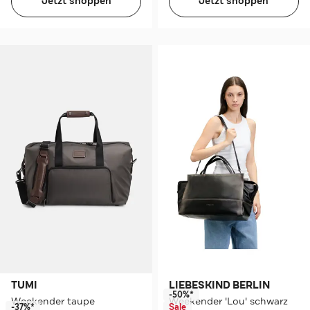
Jetzt shoppen
Jetzt shoppen
TUMI
LIEBESKIND BERLIN
-50%*
Weekender taupe
Weekender 'Lou' schwarz
-37%*
Sale