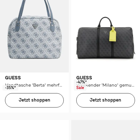
GUESS
GUESS
-47%*
Handtasche 'Berta' mehrfarbig
Weekender 'Milano' gemustert
-35%*
Sale
Jetzt shoppen
Jetzt shoppen