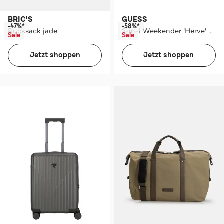
BRIC'S
GUESS
-47%*
-58%*
Rucksack jade
2-in-1 Weekender 'Herve' dunkelblau
Sale
Sale
Jetzt shoppen
Jetzt shoppen