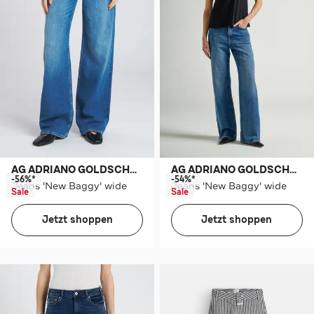
AG ADRIANO GOLDSCHMIED
AG ADRIANO GOLDSCHMIED
-56%*
-54%*
Jeans 'New Baggy' wide
Jeans 'New Baggy' wide
Sale
Sale
Jetzt shoppen
Jetzt shoppen