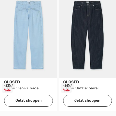
CLOSED
CLOSED
-53%*
-56%*
Jeans 'Deni-X' wide
Jeans 'Jazzie' barrel
Sale
Sale
Jetzt shoppen
Jetzt shoppen