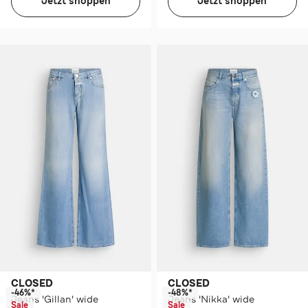
Jetzt shoppen
Jetzt shoppen
CLOSED
CLOSED
-46%*
-48%*
Jeans 'Gillan' wide
Jeans 'Nikka' wide
Sale
Sale