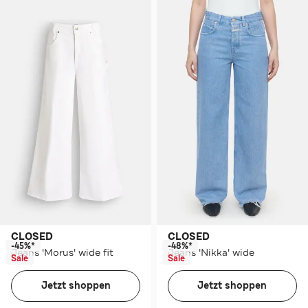
CLOSED
CLOSED
-45%*
-48%*
Jeans 'Morus' wide fit
Jeans 'Nikka' wide
Sale
Sale
Jetzt shoppen
Jetzt shoppen