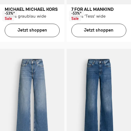
MICHAEL MICHAEL KORS
7 FOR ALL MANKIND
-53%*
-53%*
Jeans graublau wide
Jeans 'Tess' wide
Sale
Sale
Jetzt shoppen
Jetzt shoppen