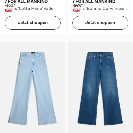
7 FOR ALL MANKIND
7 FOR ALL MANKIND
-60%*
-54%*
Jeans 'Lotta Hana' wide
Jeans 'Bonnie Curvilinear' barrell
Sale
Sale
Jetzt shoppen
Jetzt shoppen