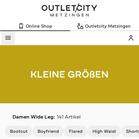
Online Shop
Outletcity Metzingen
Mein
Menü
Damen Wide Leg:
141 Artikel
Navigation überspringen
Bootcut
Boyfriend
Flared
High Waist
Short