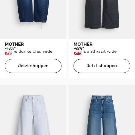
MOTHER
MOTHER
-48%*
-45%*
Jeans dunkelblau wide
Jeans anthrazit wide
Sale
Sale
Jetzt shoppen
Jetzt shoppen