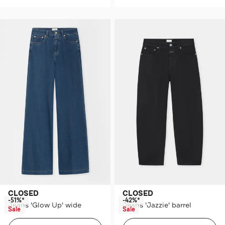
CLOSED
CLOSED
-51%*
-42%*
Jeans 'Glow Up' wide
Jeans 'Jazzie' barrel
Sale
Sale