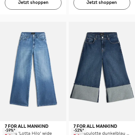
Jetzt shoppen
Jetzt shoppen
7 FOR ALL MANKIND
7 FOR ALL MANKIND
-59%*
-52%*
Jeans 'Lotta Hilo' wide
Jeansculotte dunkelblau wide