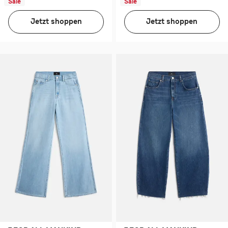
Sale
Sale
Jetzt shoppen
Jetzt shoppen