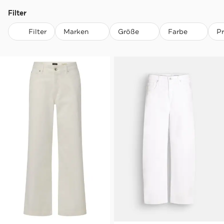
Filter
Filter
Marken
Größe
Farbe
P