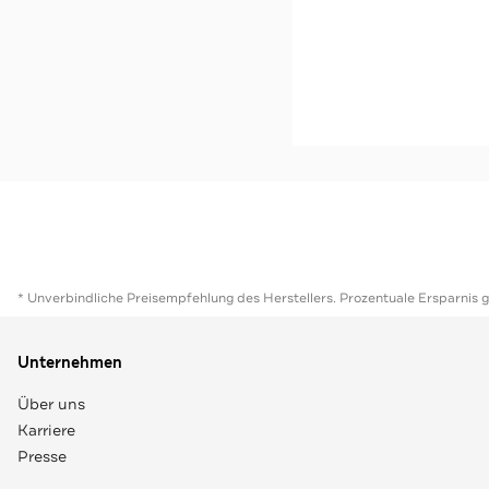
-52%*
Sweatshorts grauschwa
Sale
Jetzt s
* Unverbindliche Preisempfehlung des Herstellers. Prozentuale Ersparnis 
Unternehmen
Über uns
Karriere
Presse