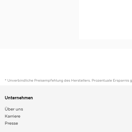
Sale
Paillettenrock hellblau
SUNDEAL
Jetzt s
* Unverbindliche Preisempfehlung des Herstellers. Prozentuale Ersparnis 
Unternehmen
Über uns
Karriere
Presse