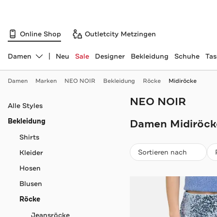
Online Shop
Outletcity Metzingen
Damen
Neu
Sale
Designer
Bekleidung
Schuhe
Ta
Abteilung ändern, ausgewählt:
Damen
Marken
NEO NOIR
Bekleidung
Röcke
Midiröcke
NEO NOIR
Navigation überspringen
Alle Styles
Bekleidung
Damen Midiröck
Shirts
Beliebteste
Sortieren nach
Kleider
Hosen
Blusen
Röcke
Jeansröcke