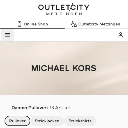
Online Shop
Outletcity Metzingen
Mein
Menü
M
Damen Pullover:
13 Artikel
Navigation überspringen
Pullover
Strickjacken
Strickshirts