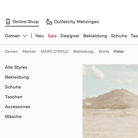
Online Shop
Outletcity Metzingen
Damen
Neu
Sale
Designer
Bekleidung
Schuhe
Ta
Abteilung ändern, ausgewählt:
Damen
Marken
MARC O'POLO
Bekleidung
Shirts
Polos
Navigation überspringen
Alle Styles
Bekleidung
Schuhe
Taschen
Accessoires
Wäsche