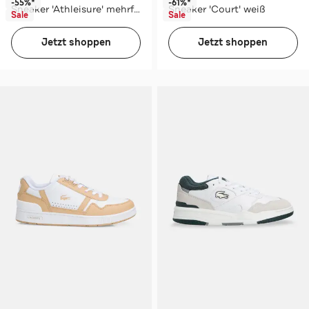
-55%*
-61%*
Sneaker 'Athleisure' mehrfarbig
Sneaker 'Court' weiß
Sale
Sale
Jetzt shoppen
Jetzt shoppen