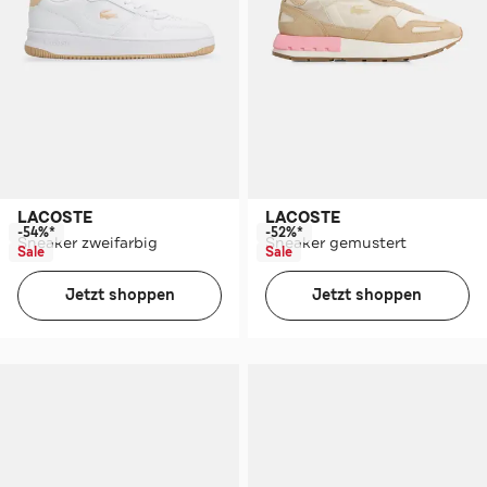
LACOSTE
LACOSTE
-54%*
-52%*
Sneaker zweifarbig
Sneaker gemustert
Sale
Sale
Jetzt shoppen
Jetzt shoppen