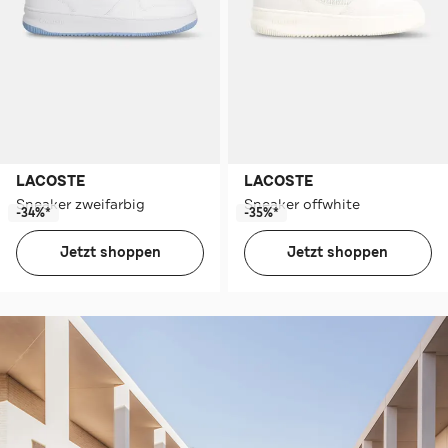
LACOSTE
LACOSTE
Sneaker zweifarbig
Sneaker offwhite
-34%*
-35%*
Jetzt shoppen
Jetzt shoppen