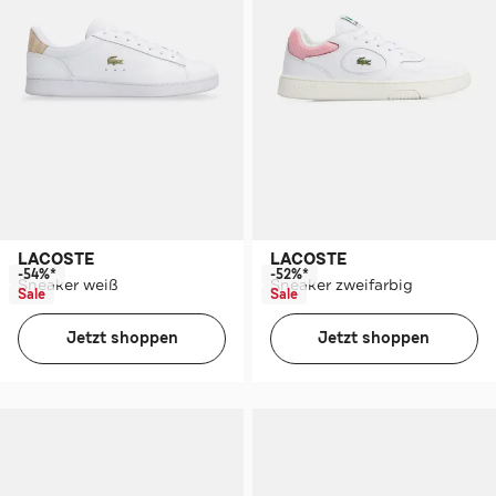
LACOSTE
LACOSTE
-54%*
-52%*
Sneaker weiß
Sneaker zweifarbig
Sale
Sale
Jetzt shoppen
Jetzt shoppen