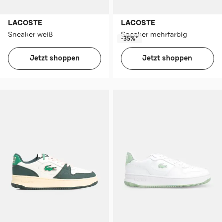
LACOSTE
LACOSTE
Sneaker weiß
Sneaker mehrfarbig
-35%*
Jetzt shoppen
Jetzt shoppen