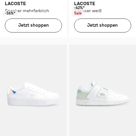
LACOSTE
LACOSTE
-42%*
Sneaker mehrfarblich
Sneaker weiß
-36%*
Sale
Jetzt shoppen
Jetzt shoppen