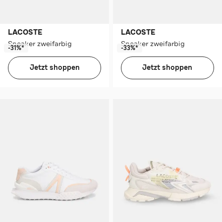
LACOSTE
LACOSTE
Sneaker zweifarbig
Sneaker zweifarbig
-31%*
-33%*
Jetzt shoppen
Jetzt shoppen