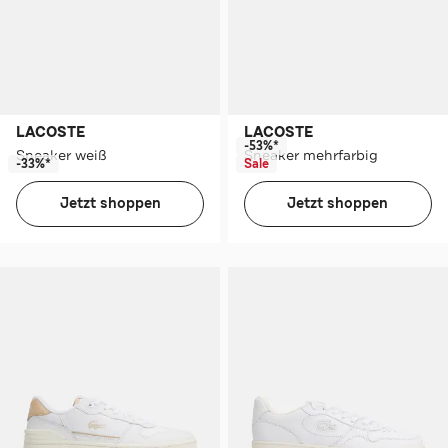
LACOSTE
LACOSTE
-53%*
Sneaker weiß
Sneaker mehrfarbig
-33%*
Sale
Jetzt shoppen
Jetzt shoppen