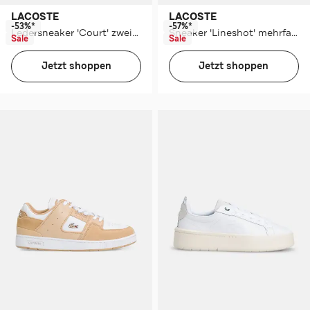
LACOSTE
LACOSTE
-53%*
-57%*
Ledersneaker 'Court' zweifarbig
Sneaker 'Lineshot' mehrfarbig
Sale
Sale
Jetzt shoppen
Jetzt shoppen