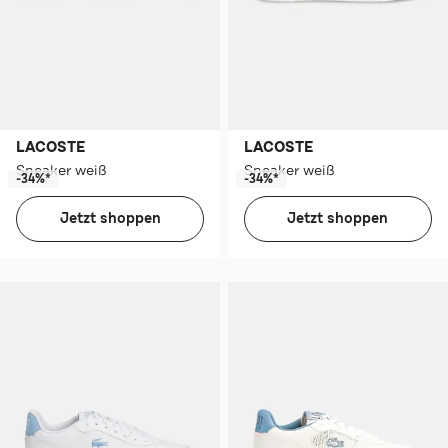
LACOSTE
LACOSTE
Sneaker weiß
Sneaker weiß
-34%*
-34%*
Jetzt shoppen
Jetzt shoppen