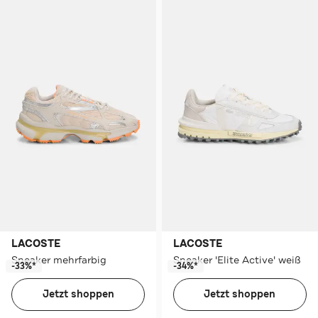
LACOSTE
LACOSTE
Sneaker mehrfarbig
Sneaker 'Elite Active' weiß
-33%*
-34%*
Jetzt shoppen
Jetzt shoppen