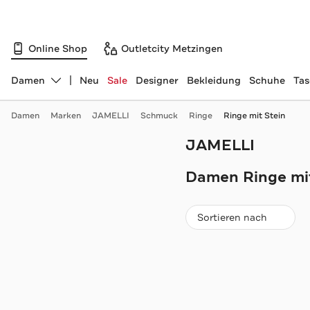
Online Shop
Outletcity Metzingen
Damen
Neu
Sale
Designer
Bekleidung
Schuhe
Ta
Abteilung ändern, ausgewählt:
Damen
Marken
JAMELLI
Schmuck
Ringe
Ringe mit Stein
JAMELLI
Navigation überspringen
Damen Ringe mit
Beliebteste
Sortieren nach