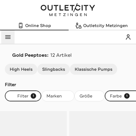
Online Shop
Outletcity Metzingen
Mein
Menü
Gold Peeptoes:
12 Artikel
Navigation überspringen
High Heels
Slingbacks
Klassische Pumps
Filter
Filter
Marken
Größe
Farbe
1
1