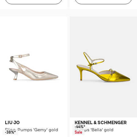
LIU JO
KENNEL & SCHMENGER
-44%*
Sling-Pumps 'Gemy' gold
Pumps 'Bella' gold
-38%*
Sale