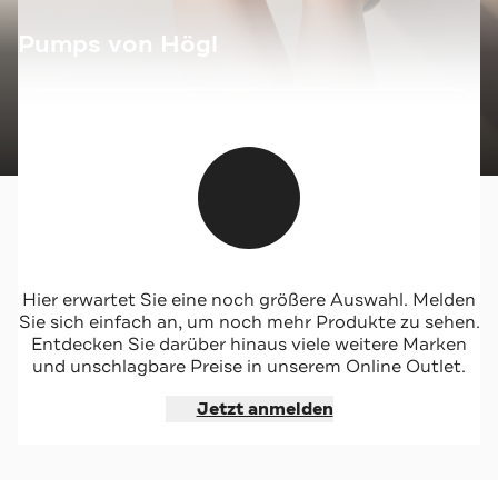
Pumps von Högl
Jetzt shoppen
Hier erwartet Sie eine noch größere Auswahl. Melden
Sie haben alle Artikel gesehen, die zu Ihrem Filter passen.
Sie sich einfach an, um noch mehr Produkte zu sehen.
Entdecken Sie darüber hinaus viele weitere Marken
Alle Filter zurücksetzen
und unschlagbare Preise in unserem Online Outlet.
Jetzt anmelden