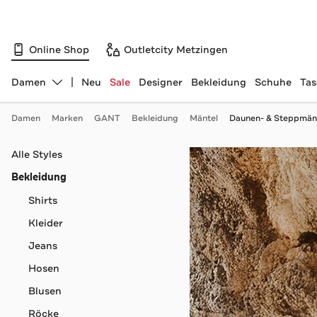
Online Shop
Outletcity Metzingen
Damen
Neu
Sale
Designer
Bekleidung
Schuhe
Ta
Abteilung ändern, ausgewählt:
Damen
Marken
GANT
Bekleidung
Mäntel
Daunen- & Steppmän
Navigation überspringen
Alle Styles
Bekleidung
Shirts
Kleider
Jeans
Hosen
Blusen
Röcke