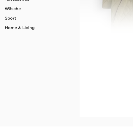
Wäsche
Sport
Home & Living
GANT
Light-Steppmantel dun
-37%*
Jetzt s