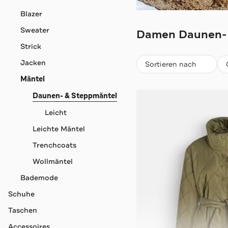
Blazer
GANT
Sweater
Damen Daunen- 
Strick
Beliebteste
Jacken
Sortieren nach
Mäntel
Daunen- & Steppmäntel
Leicht
Leichte Mäntel
Trenchcoats
Wollmäntel
Bademode
Schuhe
Taschen
Accessoires