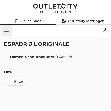
Online Shop
Outletcity Metzingen
Mein
Menü
ESPADRIJ L'ORIGINALE
Damen Schnürschuhe:
0 Artikel
Navigation überspringen
Filter
Filter