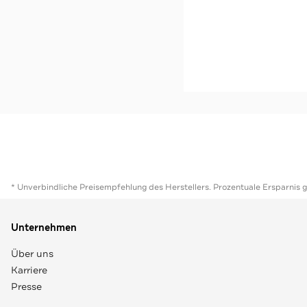
-44%*
Slipper 'Cahana' schwar
Sale
Jetzt s
* Unverbindliche Preisempfehlung des Herstellers. Prozentuale Ersparnis 
Unternehmen
Über uns
Karriere
Presse