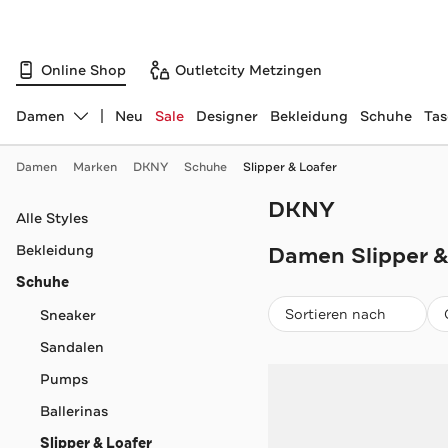
Online Shop
Outletcity Metzingen
Damen
Neu
Sale
Designer
Bekleidung
Schuhe
Ta
Abteilung ändern, ausgewählt:
Damen
Marken
DKNY
Schuhe
Slipper & Loafer
DKNY
Navigation überspringen
Alle Styles
Bekleidung
Damen Slipper &
Schuhe
Beliebteste
Sortieren nach
Sneaker
Sandalen
Pumps
Ballerinas
Slipper & Loafer