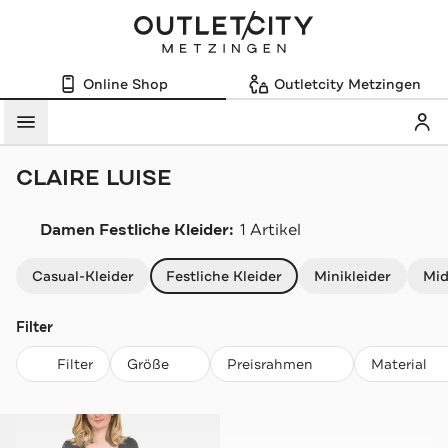
Online Shop
Outletcity Metzingen
Mein
Menü
CLAIRE LUISE
Damen Festliche Kleider:
1 Artikel
Navigation überspringen
Casual-Kleider
Festliche Kleider
Minikleider
Mid
Filter
Filter
Größe
Preisrahmen
Material