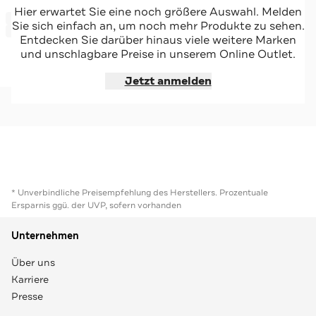
CAMEL ACTIVE
Hier erwartet Sie eine noch größere Auswahl. Melden
-40%*
Steppmantel grau
Sie sich einfach an, um noch mehr Produkte zu sehen.
Sale
Entdecken Sie darüber hinaus viele weitere Marken
und unschlagbare Preise in unserem Online Outlet.
Jetzt shoppen
Jetzt anmelden
* Unverbindliche Preisempfehlung des Herstellers. Prozentuale
Ersparnis ggü. der UVP, sofern vorhanden
Unternehmen
Über uns
Karriere
Presse