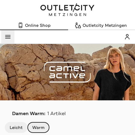
Online Shop
Outletcity Metzingen
Mein
Menü
C
Damen Warm:
1 Artikel
Navigation überspringen
Leicht
Warm