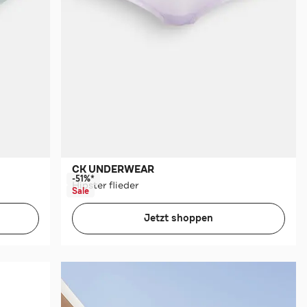
CK UNDERWEAR
-51%*
Hipster flieder
Sale
Jetzt shoppen