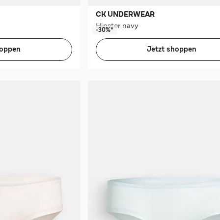
CK UNDERWEAR
Hipster navy
-30%*
hoppen
Jetzt shoppen