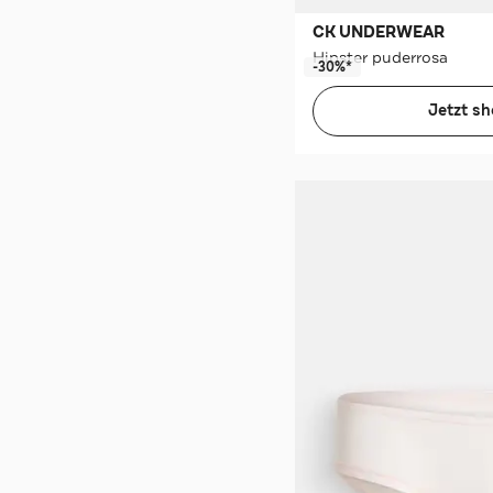
CK UNDERWEAR
Hipster puderrosa
-30%*
Jetzt s