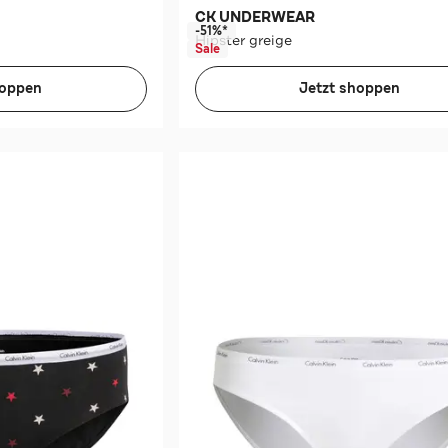
CK UNDERWEAR
-51%*
Hipster greige
Sale
hoppen
Jetzt shoppen