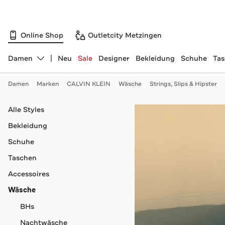
Online Shop
Outletcity Metzingen
Damen
Neu
Sale
Designer
Bekleidung
Schuhe
Ta
Abteilung ändern, ausgewählt:
Damen
Marken
CALVIN KLEIN
Wäsche
Strings, Slips & Hipster
Navigation überspringen
Alle Styles
Bekleidung
Schuhe
Taschen
Accessoires
Wäsche
BHs
Nachtwäsche