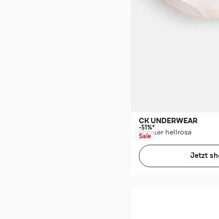
CK UNDERWEAR
-51%*
Hipster hellrosa
Sale
Jetzt s