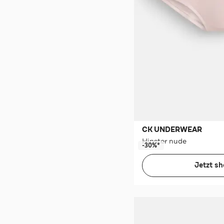
CK UNDERWEAR
Hipster nude
-30%*
Jetzt s