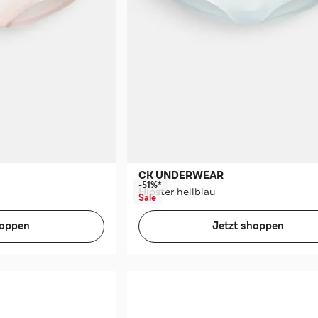
CK UNDERWEAR
-51%*
Hipster hellblau
Sale
hoppen
Jetzt shoppen