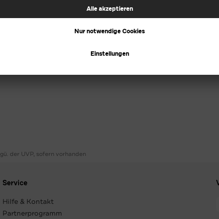
ggü. der UVP, sofern vorhanden
Service
Hilfe & Kontakt
Partnerprogramm