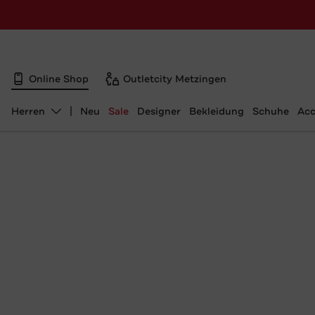
Online Shop
Outletcity Metzingen
Herren
Neu
Sale
Designer
Bekleidung
Schuhe
Acc
Abteilung ändern, ausgewählt: