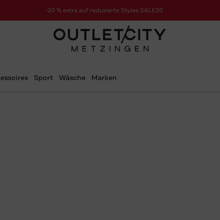
-20 % extra auf reduzierte Styles SALE20
zur Aktion
essoires
Sport
Wäsche
Marken