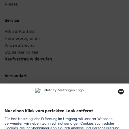
Presse
Service
Hilfe & Kontakt
Partnerprogramm
Widerrufsrecht
Studentenvorteil
Kaufvertrag widerrufen
Versandart
Zahlungsarten