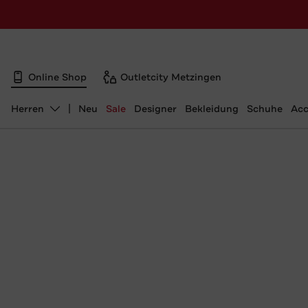
Online Shop
Outletcity Metzingen
Herren
Neu
Sale
Designer
Bekleidung
Schuhe
Acc
Abteilung ändern, ausgewählt: