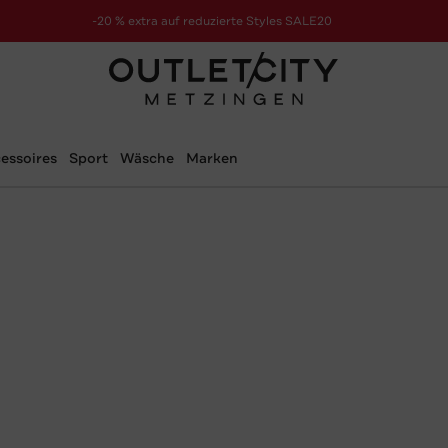
-20 % extra auf reduzierte Styles SALE20
zur Aktion
essoires
Sport
Wäsche
Marken