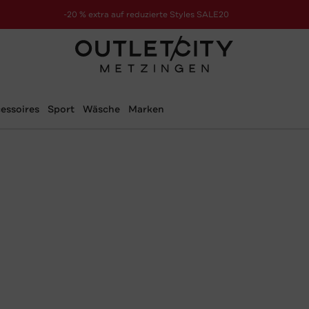
-20 % extra auf reduzierte Styles SALE20
zur Aktion
essoires
Sport
Wäsche
Marken