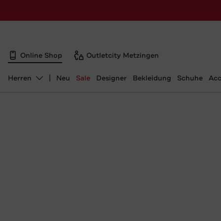
Online Shop
Outletcity Metzingen
Herren
Neu
Sale
Designer
Bekleidung
Schuhe
Acc
Abteilung ändern, ausgewählt: