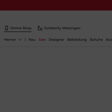
Online Shop
Outletcity Metzingen
Herren
Neu
Sale
Designer
Bekleidung
Schuhe
Acc
Abteilung ändern, ausgewählt: