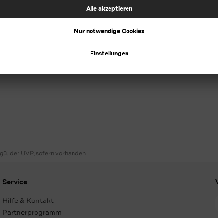
ggü. der UVP, sofern vorhanden
Service
Hilfe & Kontakt
Partnerprogramm