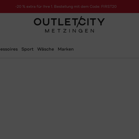
-20 % extra für Ihre 1. Bestellung mit dem Code: FIRST20
essoires
Sport
Wäsche
Marken