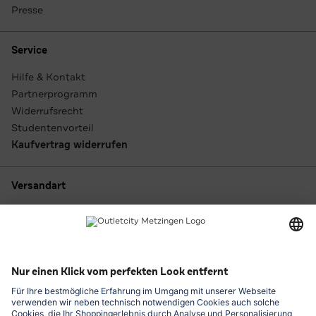
Presse
Service
Hilfe & Kontakt
Partnerprogramm
Widerrufsrecht
Studentenvorteil
Kaufvertrag widerrufen
Versandart
Zahlungsarten