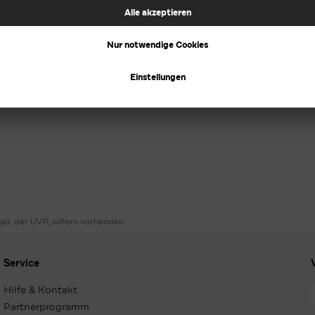
ggü. der UVP, sofern vorhanden
Service
Hilfe & Kontakt
Partnerprogramm