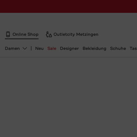
Online Shop
Outletcity Metzingen
Damen
Neu
Sale
Designer
Bekleidung
Schuhe
Ta
Abteilung ändern, ausgewählt: