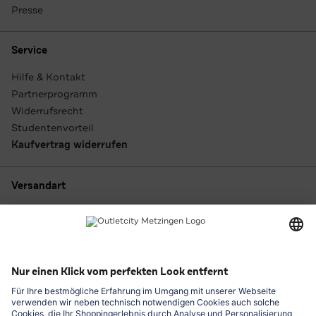
Presse
Service
Hilfe & Kontakt
Partnerprogramm
Widerrufsrecht
Studentenvorteil
Kaufvertrag widerrufen
Versandart
Zahlungsarten