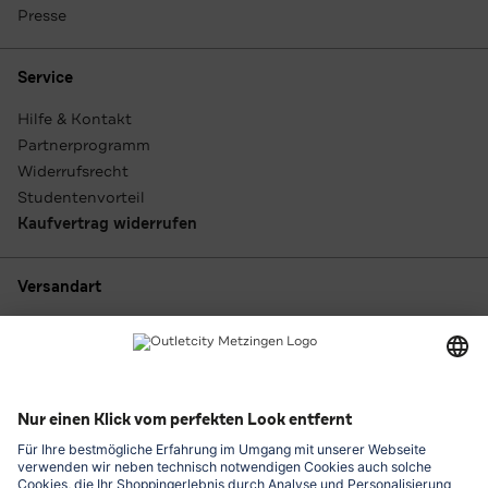
Presse
Service
Hilfe & Kontakt
Partnerprogramm
Widerrufsrecht
Studentenvorteil
Kaufvertrag widerrufen
Versandart
Zahlungsarten