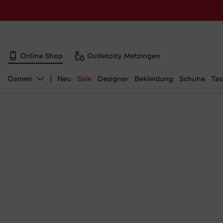
Online Shop
Outletcity Metzingen
Damen
Neu
Sale
Designer
Bekleidung
Schuhe
Ta
Abteilung ändern, ausgewählt: