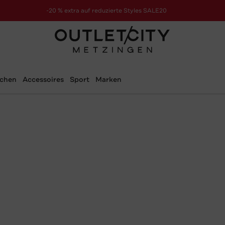
-20 % extra auf reduzierte Styles SALE20
zur Aktion
schen
Accessoires
Sport
Marken