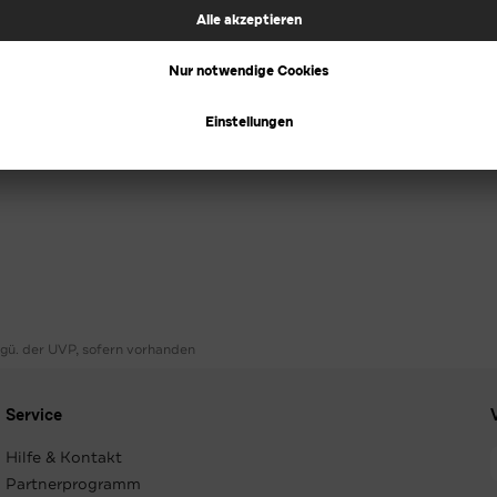
ggü. der UVP, sofern vorhanden
Service
Hilfe & Kontakt
Partnerprogramm