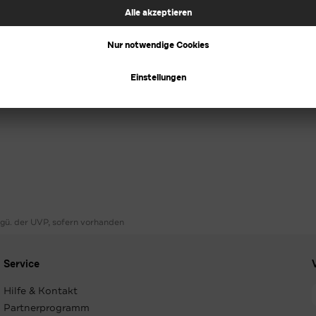
ggü. der UVP, sofern vorhanden
Service
Hilfe & Kontakt
Partnerprogramm