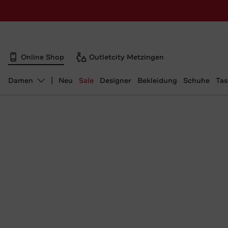
Online Shop
Outletcity Metzingen
Damen
Neu
Sale
Designer
Bekleidung
Schuhe
Ta
Abteilung ändern, ausgewählt: