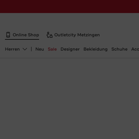
Online Shop
Outletcity Metzingen
Herren
Neu
Sale
Designer
Bekleidung
Schuhe
Acc
Abteilung ändern, ausgewählt: