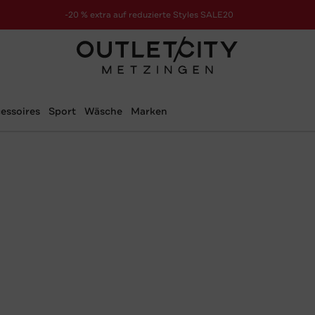
-20 % extra auf reduzierte Styles SALE20
zur Aktion
essoires
Sport
Wäsche
Marken