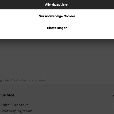
ggü. der UVP, sofern vorhanden
Service
Hilfe & Kontakt
Partnerprogramm