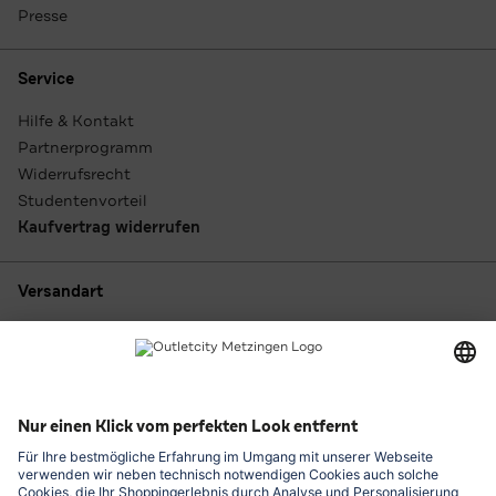
Presse
Service
Hilfe & Kontakt
Partnerprogramm
Widerrufsrecht
Studentenvorteil
Kaufvertrag widerrufen
Versandart
Zahlungsarten