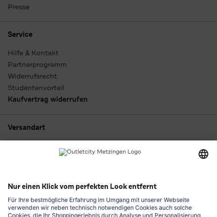
Presse
Service
Hilfe & Kontakt
Partnerprogramm
Widerrufsrecht
Studentenvorteil
Kaufvertrag widerrufen
Versandart
Zahlungsarten