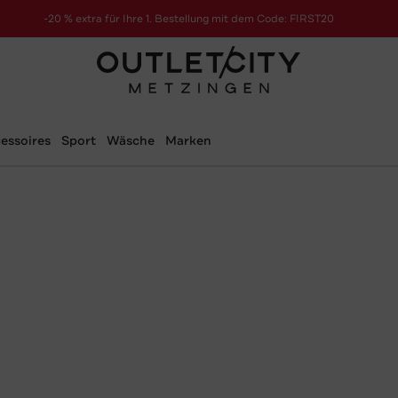
-20 % extra für Ihre 1. Bestellung mit dem Code: FIRST20
essoires
Sport
Wäsche
Marken