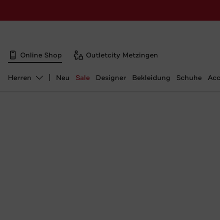
Online Shop
Outletcity Metzingen
Herren
Neu
Sale
Designer
Bekleidung
Schuhe
Acc
Abteilung ändern, ausgewählt: