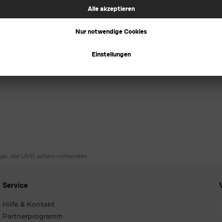
ggü. der UVP, sofern vorhanden
Service
Hilfe & Kontakt
Partnerprogramm