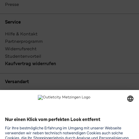
Presse
Service
Hilfe & Kontakt
Partnerprogramm
Widerrufsrecht
Studentenvorteil
Kaufvertrag widerrufen
Versandart
Zahlungsarten