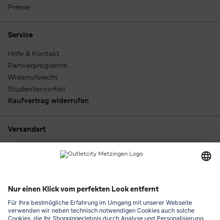
Presse
Service
Hilfe & Kontakt
Partnerprogramm
Widerrufsrecht
Studentenvorteil
Kaufvertrag widerrufen
Versandart
Zahlungsarten