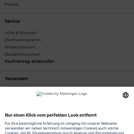
Presse
Service
Hilfe & Kontakt
Partnerprogramm
Widerrufsrecht
Studentenvorteil
Kaufvertrag widerrufen
Versandart
Zahlungsarten