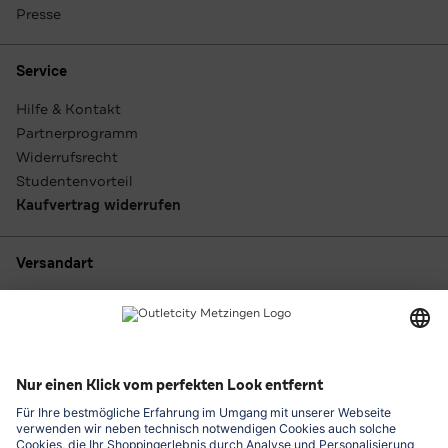
Presse
Service
Hilfe & Kontakt
Partnerprogramm
Widerrufsrecht
Studentenvorteil
Kaufvertrag widerrufen
Versandart
Zahlungsarten