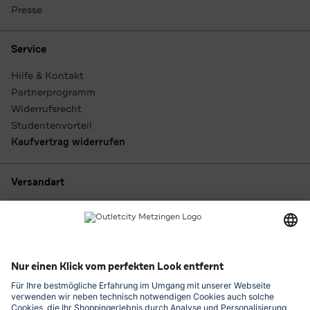
Presse
Service
Hilfe & Kontakt
Partnerprogramm
Widerrufsrecht
Studentenvorteil
Kaufvertrag widerrufen
Versandart
Zahlungsarten