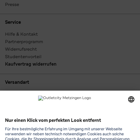
Presse
Service
Hilfe & Kontakt
Partnerprogramm
Widerrufsrecht
Studentenvorteil
Kaufvertrag widerrufen
Versandart
Zahlungsarten