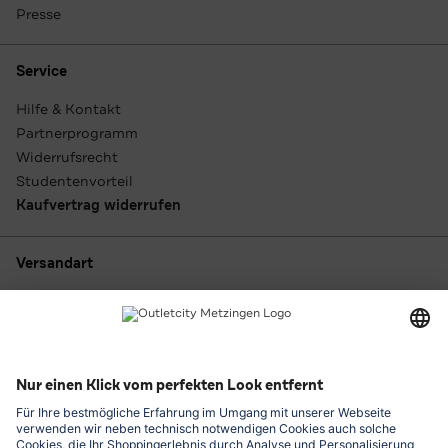
Presse
Service
Hilfe & Kontakt
Partnerprogramm
Widerrufsrecht
Studentenvorteil
Kaufvertrag widerrufen
Versandart
Zahlungsarten