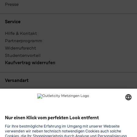
Presse
Service
Hilfe & Kontakt
Partnerprogramm
Widerrufsrecht
Studentenvorteil
Kaufvertrag widerrufen
Versandart
Zahlungsarten