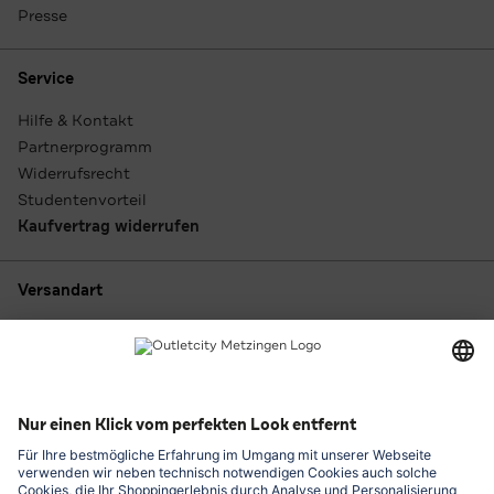
Presse
Service
Hilfe & Kontakt
Partnerprogramm
Widerrufsrecht
Studentenvorteil
Kaufvertrag widerrufen
Versandart
Zahlungsarten