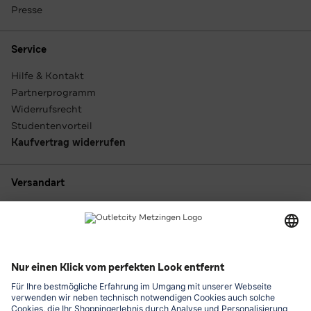
Presse
Service
Hilfe & Kontakt
Partnerprogramm
Widerrufsrecht
Studentenvorteil
Kaufvertrag widerrufen
Versandart
Zahlungsarten