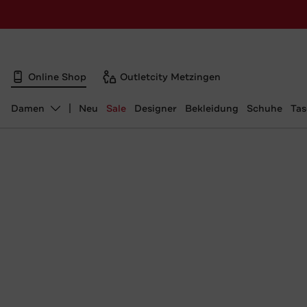
Online Shop
Outletcity Metzingen
Damen
Neu
Sale
Designer
Bekleidung
Schuhe
Ta
Abteilung ändern, ausgewählt: