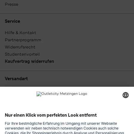
Presse
Service
Hilfe & Kontakt
Partnerprogramm
Widerrufsrecht
Studentenvorteil
Kaufvertrag widerrufen
Versandart
Zahlungsarten