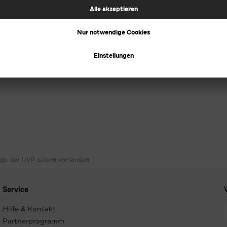
ggü. der UVP, sofern vorhanden
Service
Hilfe & Kontakt
Partnerprogramm