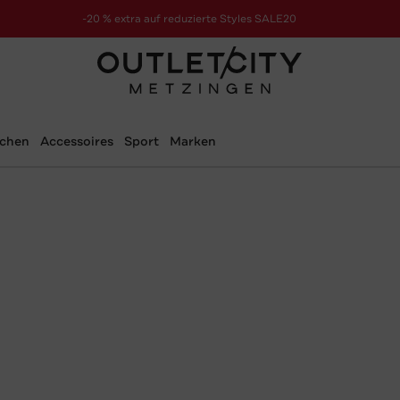
-20 % extra auf reduzierte Styles SALE20
zur Aktion
schen
Accessoires
Sport
Marken