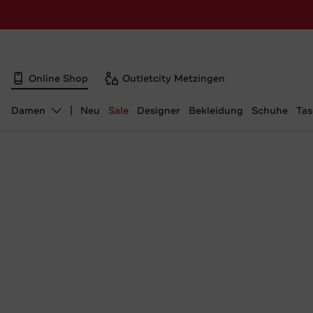
Online Shop
Outletcity Metzingen
Damen
Neu
Sale
Designer
Bekleidung
Schuhe
Ta
Abteilung ändern, ausgewählt: