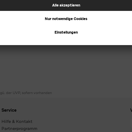
ggü. der UVP, sofern vorhanden
Service
Hilfe & Kontakt
Partnerprogramm