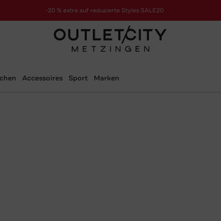
-20 % extra auf reduzierte Styles SALE20
zur Aktion
schen
Accessoires
Sport
Marken