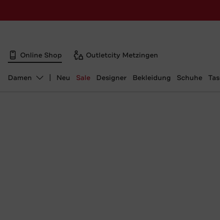
Online Shop
Outletcity Metzingen
Damen
Neu
Sale
Designer
Bekleidung
Schuhe
Ta
Abteilung ändern, ausgewählt: