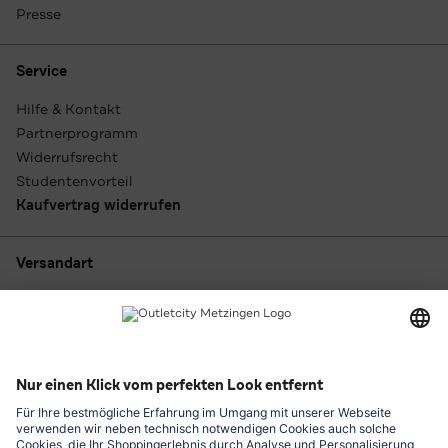
Presse
Service
Hilfe & Kontakt
Partnerprogramm
Widerrufsrecht
Studentenvorteil
Kaufvertrag widerrufen
Versandart
Zahlungsarten