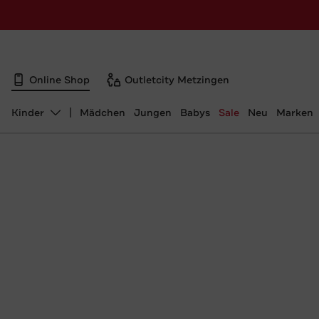
Online Shop
Outletcity Metzingen
Kinder
Mädchen
Jungen
Babys
Sale
Neu
Marken
Abteilung ändern, ausgewählt: