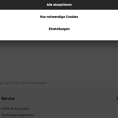
ggü. der UVP, sofern vorhanden
Service
Hilfe & Kontakt
Partnerprogramm