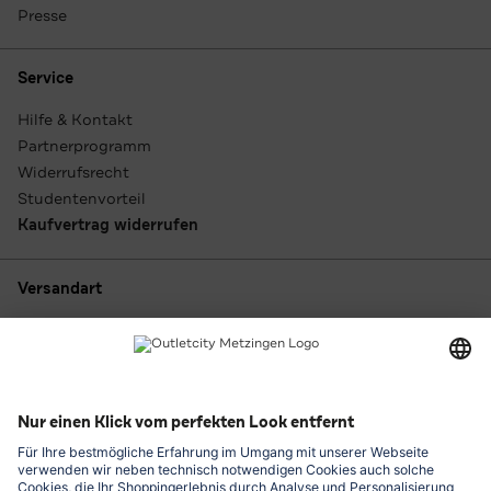
Presse
Service
Hilfe & Kontakt
Partnerprogramm
Widerrufsrecht
Studentenvorteil
Kaufvertrag widerrufen
Versandart
Zahlungsarten